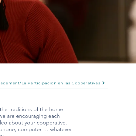
agement/La Participación en las Cooperativas
 the traditions of the home
 we are encouraging each
ideo about your cooperative.
ur phone, computer … whatever