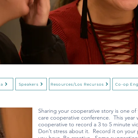
da
Speakers
Resources/Los Recursos
Co-op Eng
Sharing your cooperative story is one of
care cooperative conference. This year
cooperative to record a 3 to 5 minute v
Don’t stress about it. Record it on yo