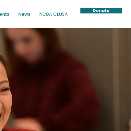
Donate
ents
News
NCBA CLUSA