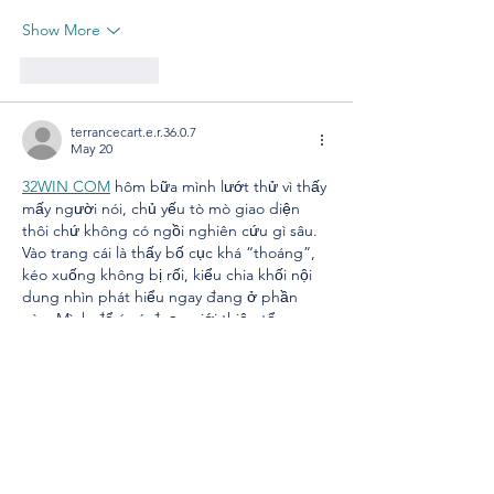
Show More
Like
Reply
terrancecart.e.r.36.0.7
May 20
32WIN COM
 hôm bữa mình lướt thử vì thấy 
mấy người nói, chủ yếu tò mò giao diện 
thôi chứ không có ngồi nghiên cứu gì sâu. 
Vào trang cái là thấy bố cục khá “thoáng”, 
kéo xuống không bị rối, kiểu chia khối nội 
dung nhìn phát hiểu ngay đang ở phần 
nào. Mình để ý có đoạn giới thiệu tổng 
quan về thương hiệu, rồi họ ghi thông tin 
pháp lý khá rõ: năm thành lập 2016 với…
Show More
Like
Reply