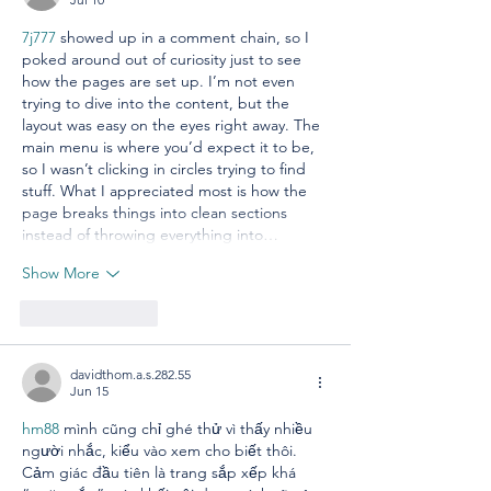
7j777
 showed up in a comment chain, so I 
poked around out of curiosity just to see 
how the pages are set up. I’m not even 
trying to dive into the content, but the 
layout was easy on the eyes right away. The 
main menu is where you’d expect it to be, 
so I wasn’t clicking in circles trying to find 
stuff. What I appreciated most is how the 
page breaks things into clean sections 
instead of throwing everything into…
Show More
Like
Reply
davidthom.a.s.282.55
Jun 15
hm88
 mình cũng chỉ ghé thử vì thấy nhiều 
người nhắc, kiểu vào xem cho biết thôi. 
Cảm giác đầu tiên là trang sắp xếp khá 