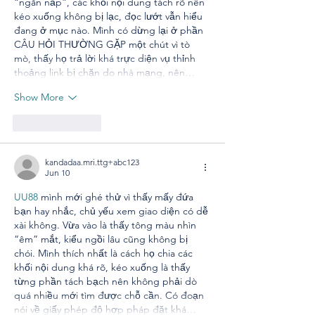
“ngăn nắp”, các khối nội dung tách rõ nên 
kéo xuống không bị lạc, đọc lướt vẫn hiểu 
đang ở mục nào. Mình có dừng lại ở phần 
CÂU HỎI THƯỜNG GẶP một chút vì tò 
mò, thấy họ trả lời khá trực diện vụ thỉnh 
thoảng link bị chặn do nhà mạng, nên…
Show More
Like
Reply
kandadaa.mri.ttg+abc123
Jun 10
UU88
 mình mới ghé thử vì thấy mấy đứa 
bạn hay nhắc, chủ yếu xem giao diện có dễ 
xài không. Vừa vào là thấy tông màu nhìn 
“êm” mắt, kiểu ngồi lâu cũng không bị 
chói. Mình thích nhất là cách họ chia các 
khối nội dung khá rõ, kéo xuống là thấy 
từng phần tách bạch nên không phải dò 
quá nhiều mới tìm được chỗ cần. Có đoạn 
nói về giấy phép độ hợp pháp đặt khá…